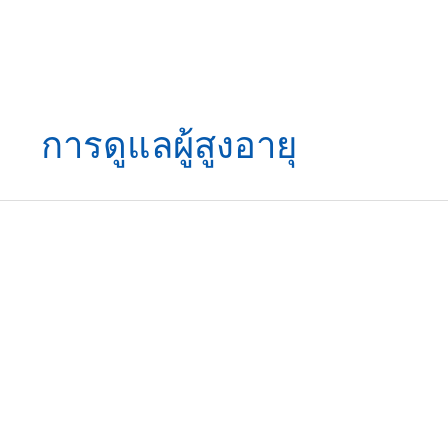
การดูแลผู้สูงอายุ
พื้น
ฐาน
ง่าย
ๆ
ใน
การ
ดูแล
ผู้
สูง
อายุ
ให้
อยู่